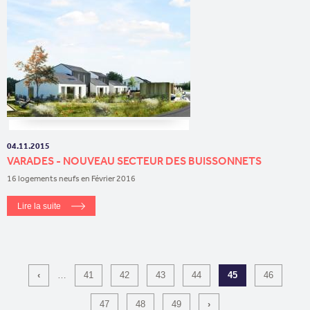
04.11.2015
VARADES - NOUVEAU SECTEUR DES BUISSONNETS
16 logements neufs en Février 2016
Lire la suite
‹
…
41
42
43
44
45
46
47
48
49
›