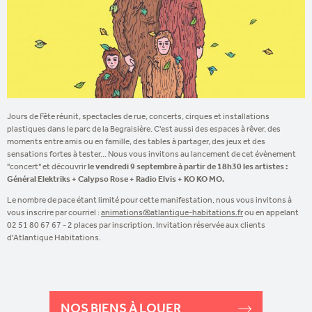
Jours de Fête réunit, spectacles de rue, concerts, cirques et installations
plastiques dans le parc de la Begraisière. C'est aussi des espaces à rêver, des
moments entre amis ou en famille, des tables à partager, des jeux et des
sensations fortes à tester... Nous vous invitons au lancement de cet évènement
"concert" et découvrir
le vendredi 9 septembre à partir de 18h30 les artistes :
Général Elektriks + Calypso Rose + Radio Elvis + KO KO MO.
Le nombre de pace étant limité pour cette manifestation, nous vous invitons à
vous inscrire par courriel :
animations@atlantique-habitations.fr
ou en appelant
02 51 80 67 67 - 2 places par inscription. Invitation réservée aux clients
d'Atlantique Habitations.
NOS BIENS À LOUER