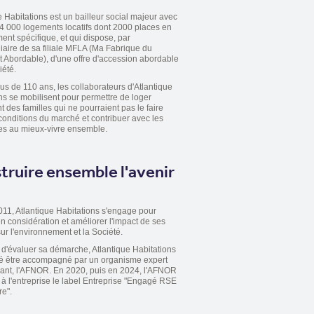
e Habitations est un bailleur social majeur avec
4 000 logements locatifs dont 2000 places en
nt spécifique, et qui dispose, par
diaire de sa filiale MFLA (Ma Fabrique du
Abordable), d'une offre d'accession abordable
iété.
us de 110 ans, les collaborateurs d'Atlantique
ns se mobilisent pour permettre de loger
 des familles qui ne pourraient pas le faire
conditions du marché et contribuer avec les
es au mieux-vivre ensemble.
truire ensemble l'avenir
11, Atlantique Habitations s'engage pour
n considération et améliorer l'impact de ses
sur l'environnement et la Société.
d'évaluer sa démarche, Atlantique Habitations
té être accompagné par un organisme expert
ant, l'AFNOR. En 2020, puis en 2024, l'AFNOR
é à l'entreprise le label Entreprise "Engagé RSE
e".