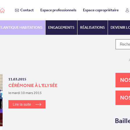
Contact
Espace professionnels
Espace copropriétaire
TLANTIQUE HABITATIONS
ENGAGEMENTS
RÉALISATIONS
DEVENIR L
NOS
11.03.2015
CÉRÉMONIE À L'ELYSÉE
le mardi 10 mars 2015
NOS
Lire la suite
Baill