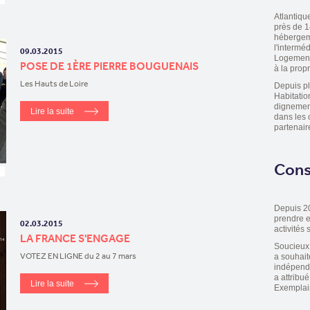
Atlantiqu
près de 1
hébergeme
l'intermé
09.03.2015
Logement 
POSE DE 1ÈRE PIERRE BOUGUENAIS
à la propr
Les Hauts de Loire
Depuis pl
Habitatio
dignement
Lire la suite
dans les 
partenair
Cons
Depuis 20
prendre e
02.03.2015
activités 
LA FRANCE S'ENGAGE
Soucieux 
VOTEZ EN LIGNE du 2 au 7 mars
a souhai
indépend
a attribu
Lire la suite
Exemplair