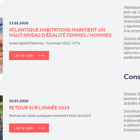
Atlantiqu
près de 1
hébergeme
l'intermé
13.02.2026
Logement 
ATLANTIQUE HABITATIONS MAINTIENT UN
à la propr
HAUT NIVEAU D'ÉGALITÉ FEMMES / HOMMES
Depuis pl
Index égalité femmes - hommes 2025 : 97%
Habitatio
dignement
dans les 
Lire la suite
partenair
Cons
Depuis 20
prendre e
29.01.2026
activités 
RETOUR SUR L’ANNÉE 2025
Soucieux 
Revivez en vidéo quelques moments forts de 2025
a souhai
indépend
a attribu
Lire la suite
Exemplair