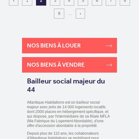
‹
1
2
3
4
5
6
7
8
9
…
›
NOS BIENS À LOUER
NOS BIENS À VENDRE
Bailleur social majeur du
44
Atlantique Habitations est un bailleur social
majeur avec près de 14 000 logements locatifs
dont 2000 places en hébergement spécifique, et
qui dispose, par l'intermédiaire de sa filiale MFLA
(Ma Fabrique du Logement Abordable), d'une
offre d'accession abordable à la propriété.
Depuis plus de 110 ans, les collaborateurs
d'Atlantique Habitations se mobilisent pour