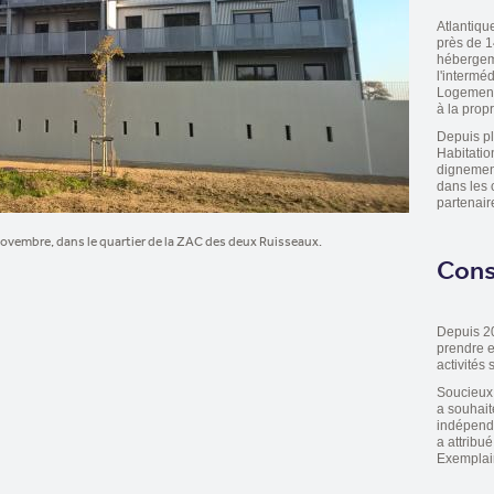
Atlantiqu
près de 1
hébergeme
l'intermé
Logement 
à la propr
Depuis pl
Habitatio
dignement
dans les 
partenair
novembre, dans le quartier de la ZAC des deux Ruisseaux.
Cons
Depuis 20
prendre e
activités 
Soucieux 
a souhai
indépend
a attribu
Exemplair