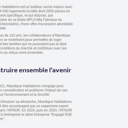
e Habitations est un bailleur social majeur avec
4 000 logements locatifs dont 2000 places en
nt spécifique, et qui dispose, par
diaire de sa filiale MFLA (Ma Fabrique du
Abordable), d'une offre d'accession abordable
iété.
us de 110 ans, les collaborateurs d'Atlantique
ns se mobilisent pour permettre de loger
 des familles qui ne pourraient pas le faire
conditions du marché et contribuer avec les
es au mieux-vivre ensemble.
truire ensemble l'avenir
11, Atlantique Habitations s'engage pour
n considération et améliorer l'impact de ses
sur l'environnement et la Société.
d'évaluer sa démarche, Atlantique Habitations
té être accompagné par un organisme expert
ant, l'AFNOR. En 2020, puis en 2024, l'AFNOR
é à l'entreprise le label Entreprise "Engagé RSE
e".