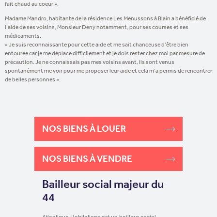
fait chaud au coeur ».
Madame Mandro, habitante de la résidence Les Menussons à Blain a bénéficié de
l’aide de ses voisins, Monsieur Deny notamment, pour ses courses et ses
médicaments.
« Je suis reconnaissante pour cette aide et me sait chanceuse d’être bien
entourée car je me déplace difficilement et je dois rester chez moi par mesure de
précaution. Je ne connaissais pas mes voisins avant, ils sont venus
spontanément me voir pour me proposer leur aide et cela m’a permis de rencontrer
de belles personnes ».
NOS BIENS À LOUER
NOS BIENS À VENDRE
Bailleur social majeur du
44