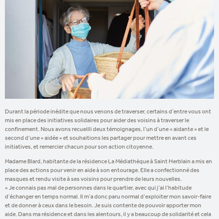
Durant la période inédite que nous venons de traverser, certains d’entre vous ont
mis en place des initiatives solidaires pour aider des voisins à traverser le
confinement. Nous avons recueilli deux témoignages, l’un d’une « aidante » et le
second d’une « aidée » et souhaitions les partager pour mettre en avant ces
initiatives, et remercier chacun pour son action citoyenne.
Madame Blard, habitante de la résidence La Médiathèque à Saint Herblain a mis en
place des actions pour venir en aide à son entourage. Elle a confectionné des
masques et rendu visite à ses voisins pour prendre de leurs nouvelles.
« Je connais pas mal de personnes dans le quartier, avec qui j’ai l’habitude
d’échanger en temps normal. Il m’a donc paru normal d’exploiter mon savoir-faire
et de donner à ceux dans le besoin. Je suis contente de pouvoir apporter mon
aide. Dans ma résidence et dans les alentours, il y a beaucoup de solidarité et cela