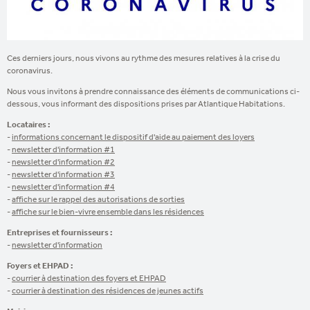
Ces derniers jours, nous vivons au rythme des mesures relatives à la crise du
coronavirus.
Nous vous invitons à prendre connaissance des éléments de communications ci-
dessous, vous informant des dispositions prises par Atlantique Habitations.
Locataires :
-
informations concernant le dispositif d'aide au paiement des loyers
-
newsletter d'information #1
-
newsletter d'information #2
-
newsletter d'information #3
-
newsletter d'information #4
-
affiche sur le rappel des autorisations de sorties
-
affiche sur le bien-vivre ensemble dans les résidences
Entreprises et fournisseurs :
-
newsletter d'information
Foyers et EHPAD :
-
courrier à destination des foyers et EHPAD
-
courrier à destination des résidences de jeunes actifs